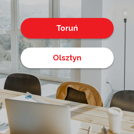
cenie. Wybierz
pakiet dla
siebie! ?
Toruń
Wirtualny
adres dla firmy
? Wirtualna
Olsztyn
siedziba spółki