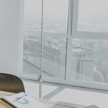
Cześć!
Jestem wirtualnym
doradcą GoodSpot. Szukasz
dobrego adresu dla swojej
działalności?