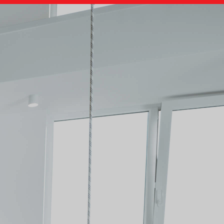
Doradca GoodSpot
Online